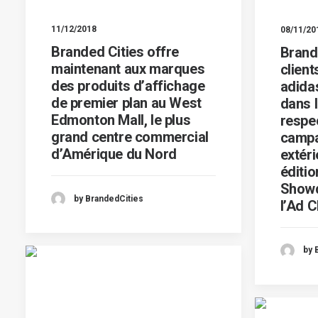
11/12/2018
08/11/20
Branded Cities offre
Brand
maintenant aux marques
client
des produits d’affichage
adidas
de premier plan au West
dans 
Edmonton Mall, le plus
respec
grand centre commercial
campa
d’Amérique du Nord
extéri
éditi
Showd
by BrandedCities
l’Ad C
by 