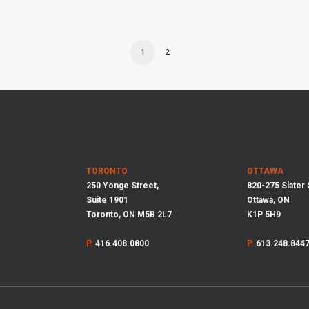
1
2
TORONTO
OTTAWA
250 Yonge Street,
820-275 Slater 
Suite 1901
Ottawa, ON
Toronto, ON M5B 2L7
K1P 5H9
P.
416.408.0800
P.
613.248.844