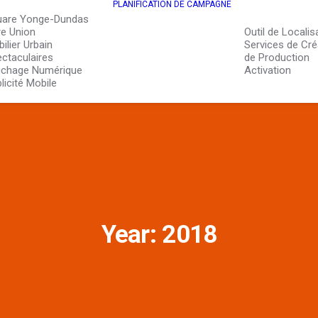
PLANIFICATION DE CAMPAGNE
uare Yonge-Dundas
e Union
Outil de Localis
ilier Urbain
Services de Cré
ctaculaires
de Production
ichage Numérique
Activation
licité Mobile
Year: 2018