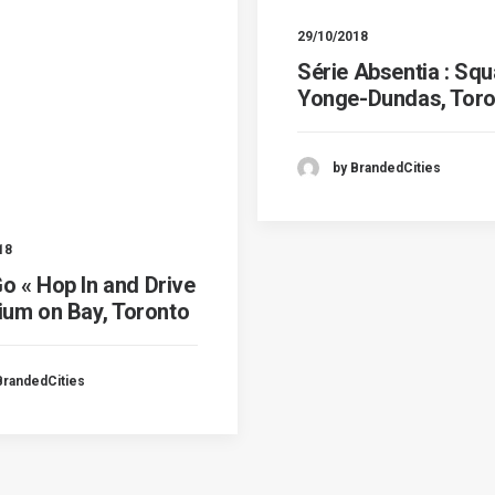
29/10/2018
Série Absentia : Squ
Yonge-Dundas, Toro
by BrandedCities
18
o « Hop In and Drive
rium on Bay, Toronto
BrandedCities