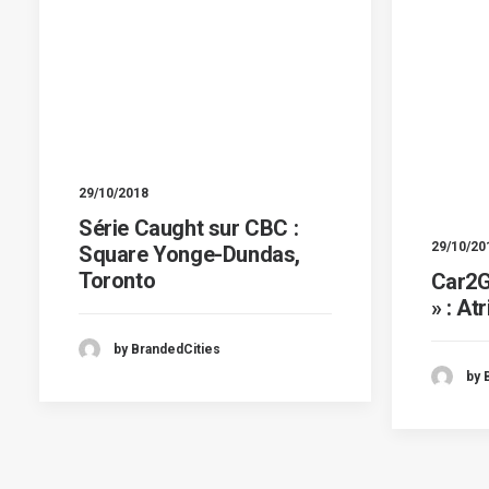
29/10/2018
Série Caught sur CBC :
29/10/20
Square Yonge-Dundas,
Toronto
Car2G
» : At
by BrandedCities
by 