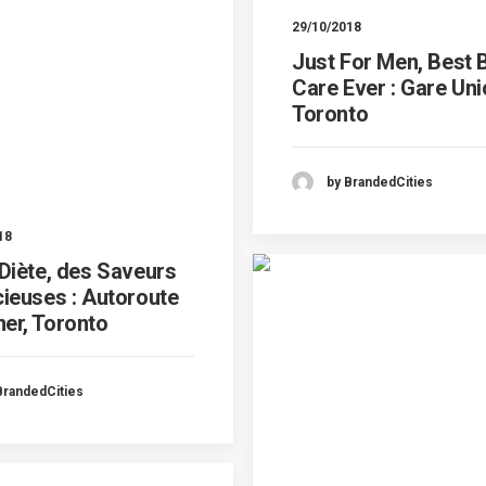
29/10/2018
Just For Men, Best 
Care Ever : Gare Uni
Toronto
by BrandedCities
18
Diète, des Saveurs
ieuses : Autoroute
ner, Toronto
BrandedCities