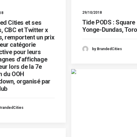
29/10/2018
18
Tide PODS : Square
ed Cities et ses
Yonge-Dundas, Toro
s, CBC et Twitter x
, remportent un prix
leur catégorie
by BrandedCities
tive pour leurs
gnes d’affichage
eur lors de la 7e
on du OOH
own, organisé par
lub
BrandedCities