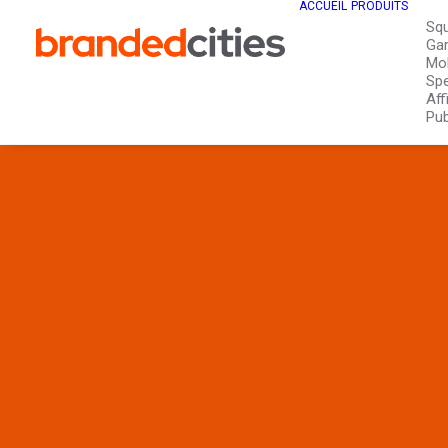
ACCUEIL
PRODUITS
Sq
Gar
Mob
Spe
Aff
Pub