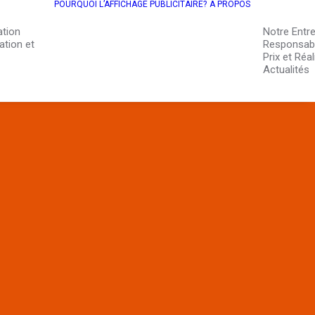
POURQUOI L’AFFICHAGE PUBLICITAIRE?
À PROPOS
ation
Notre Entre
ation et
Responsabil
Prix et Réa
Actualités