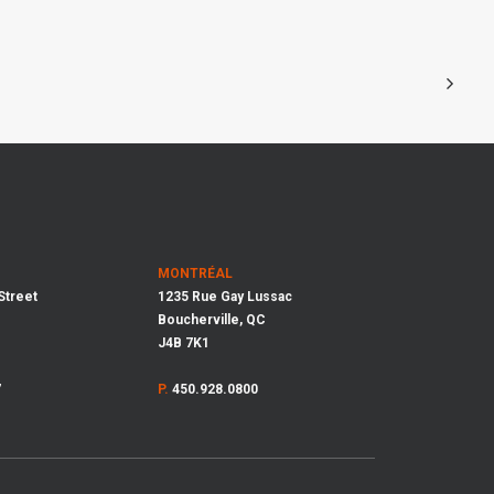
MONTRÉAL
Street
1235 Rue Gay Lussac
Boucherville, QC
J4B 7K1
7
P.
450.928.0800