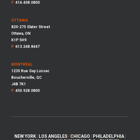
P.
416.408.0800
OTTAWA
820-275 Slater Street
Ottawa, ON
K1P 5H9
P.
613.248.8447
MONTRÉAL
1235 Rue Gay Lussac
Boucherville, QC
J4B 7K1
P.
450.928.0800
NEW YORK
|
LOS ANGELES
|
CHICAGO
|
PHILADELPHIA
|